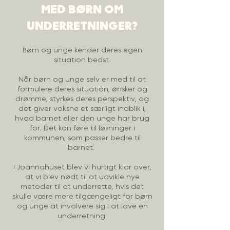
MED BØRN OM
UNDERRETNINGER?
Børn og unge kender deres egen
situation bedst.
Når børn og unge selv er med til at
formulere deres situation, ønsker og
drømme, styrkes deres perspektiv, og
det giver voksne et særligt indblik i,
hvad barnet eller den unge har brug
for. Det kan føre til løsninger i
kommunen, som passer bedre til
barnet.
I Joannahuset blev vi hurtigt klar over,
at vi blev nødt til at udvikle nye
metoder til at underrette, hvis det
skulle være mere tilgængeligt for børn
og unge at involvere sig i at lave en
underretning.