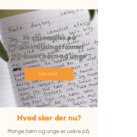
Se eksempler på
underretningsformer
tilpasset børn og unge
LÆS MERE
Hvad sker der nu?
Mange børn og unge er usikre på,