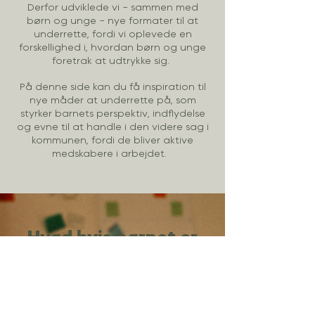
Derfor udviklede vi - sammen med
børn og unge - nye formater til at
underrette, fordi vi oplevede en
forskellighed i, hvordan børn og unge
foretrak at udtrykke sig. ​
På denne side kan du få inspiration til
nye måder at underrette på, som
styrker barnets perspektiv, indflydelse
og evne til at handle i den videre sag i
kommunen
, fordi de bliver aktive
medskabere i arbejdet. ​
Hvad hvis barnet er
uenig i, at der skal
underrettes?