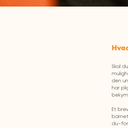
Hvad
Skal d
muligh
den un
har pl
bekym
Et brev
barnet 
du-for