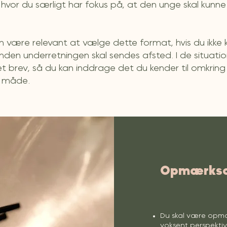
 hvor du særligt har fokus på, at den unge skal kunne 
n være relevant at vælge dette format, hvis du ikke 
inden underretningen skal sendes afsted. I de situati
 et brev, så du kan inddrage det du kender til omkri
n måde.
Opmærksom
Du skal være opmæ
voksent perspekti