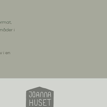
format,
måder i
 i en