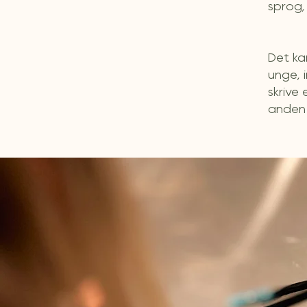
sprog,
Det ka
unge, 
skrive
ande