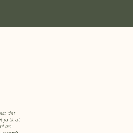
læst det
ja til, at
il din