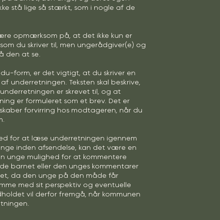
kke stå lige så stærkt, som i nogle af de
være opmærksom på, at det ikke kun er
om du skriver til, men ungerådgiver(e) og
få den at se.
 du-form, er det vigtigt, at du skriver en
 af underretningen. Teksten skal beskrive,
derretningen er skrevet til, og at
ing er formuleret som et brev. Det er
e skaber forvirring hos modtageren, når du
m.
hed for at læse underretningen igennem
ge inden afsendelse, kan det være en
en unge mulighed for at kommentere
nde barnet eller den unges kommentarer
t, da den unge på den måde får
omme med sit perspektiv og eventuelle
holdet vil derfor fremgå, når kommunen
tningen.