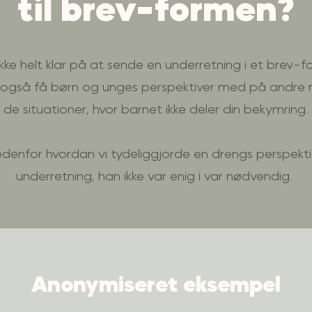
til brev-formen?
ikke helt klar på at sende en underretning i et brev-
 også få børn og unges perspektiver med på andre 
de situationer, hvor barnet ikke deler din bekymring.
denfor hvordan vi tydeliggjorde en drengs perspektiv
underretning, han ikke var enig i var nødvendig.
Anonymiseret eksempel