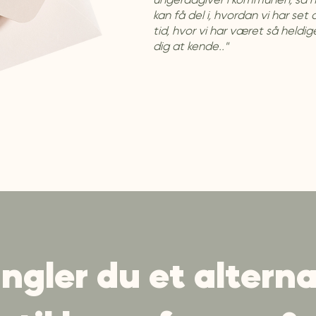
ungerådgiver i kommunen, så 
kan få del i, hvordan vi har set 
tid, hvor vi har været så heldi
dig at kende.."
ngler du et alterna