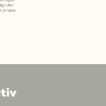
hun også
dig i den
ge at lære
tiv