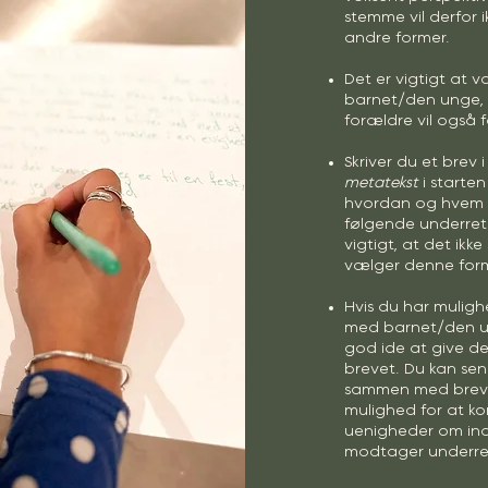
stemme vil derfor i
andre former.
Det er vigtigt at 
barnet/den unge, s
forældre vil også 
Skriver du et brev i
metatekst
i starten
hvordan og hvem un
følgende underretn
vigtigt, at det ikk
vælger denne for
Hvis du har mulig
med barnet/den un
god ide at give d
brevet. Du kan se
sammen med breve
mulighed for at k
uenigheder om ind
modtager underre