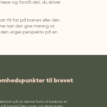
læse og forstå det, du skriver.
kan få fat på barnet eller den
oner kan det give mening at
ng den unges perspektiv på en
hedspunkter til brevet
rksom på at denne form vil beskrive et
v på barnet/den unge, og deres egen