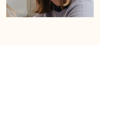
Har du overvejet at
involvere barnet i din
bekymring?
Langt de fleste underretninger
sendes henover hovedet på børn
og unge, selvom det er deres
situationer, underretningerne
handler om.